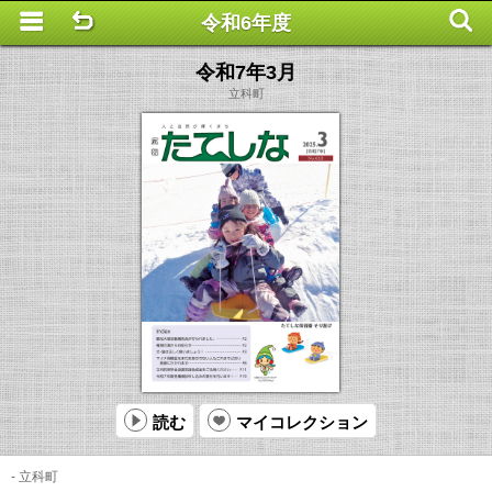
令和6年度
This is a completely basic popup, no options set.
令和7年3月
立科町
読む
マイコレクション
- 立科町