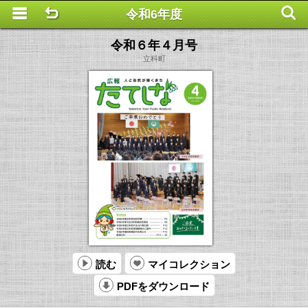
令和6年度
This is a completely basic popup, no options set.
令和６年４月号
立科町
読む
マイコレクション
PDFをダウンロード